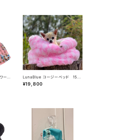
ワーワ
LunaBlue コージーベッド 155-
〜
203-1019、1029
¥19,800