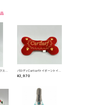
商品
ックスト
パロディCartiarfトイボーントイ L
サイズ 241-204-1069
¥2,970