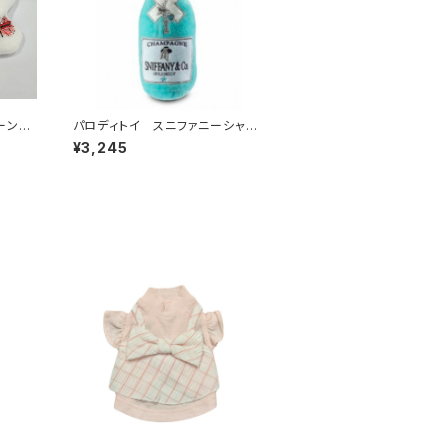
ーント
パロディトイ スニファニーシャン
パントイ 841-115-1909
¥3,245
品