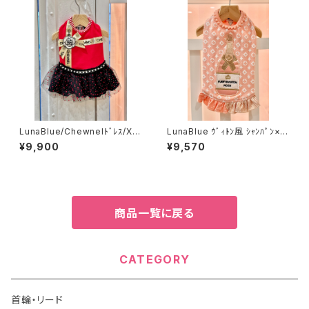
LunaBlue/Chewnelﾄﾞﾚｽ/XS,
LunaBlue ｳﾞｨﾄﾝ風 ｼｬﾝﾊﾟﾝ×ﾓﾉ
S/521-245～
ｸﾞﾗﾑﾄﾞﾚｽ Ⅿ/L 421-220～
¥9,900
¥9,570
商品一覧に戻る
CATEGORY
首輪・リード