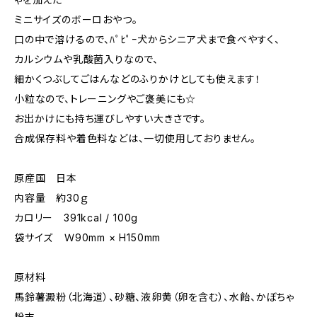
ミニサイズのボーロおやつ。
口の中で溶けるので、ﾊﾟﾋﾟｰ犬からシニア犬まで食べやすく、
カルシウムや乳酸菌入りなので、
細かくつぶしてごはんなどのふりかけとしても使えます！
小粒なので、トレーニングやご褒美にも☆
お出かけにも持ち運びしやすい大きさです。
合成保存料や着色料などは、一切使用しておりません。
原産国 日本
内容量 約30ｇ
カロリー 391kcal / 100g
袋サイズ Ｗ90mm × H150mm
原材料
馬鈴薯澱粉（北海道）、砂糖、液卵黄（卵を含む）、水飴、かぼちゃ
粉末、