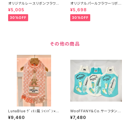
オリジナルレースリボンフラワー
オリジナルパールフラワーリボン
ワンピース イエロー52010
ワンピース 920101〜
¥5,005
¥5,698
0〜
30%OFF
30%OFF
その他の商品
LunaBlue ｳﾞｨﾄﾝ風 ｼｬﾝﾊﾟﾝ×ﾓﾉ
WooFFANY＆Co.サーフタンク
ｸﾞﾗﾑﾄﾞﾚｽ XS/S 421-220
XS/S ＃121224～
¥9,460
¥7,480