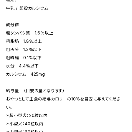
牛乳 / 卵殻カルシウム
成分値
粗タンパク質 1.6％以上
粗脂肪 1.8％以上
粗灰分 1.3％以下
粗繊維 0.1%以下
水分 4.4％以下
カルシウム 425mg
給与量 （目安の量となります）
おやつとして主食の給与カロリーの10％を目安に与えてくださ
い。
＊超小型犬：20粒以内
＊小型犬：40粒以内
＊中型犬：60粒以内