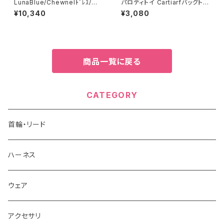
LunaBlue/Chewnelﾄﾞﾚｽ/M、
パロディトイ Cartiarfバッグトイ
L/521-245～
241-205-1069
¥10,340
¥3,080
商品一覧に戻る
CATEGORY
首輪・リード
ハーネス
ウェア
アクセサリ