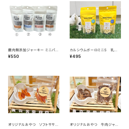
鹿肉無添加ジャーキー ミニパッ
カルシウムボーロミニS 乳酸
ク 562-203-1903
菌 4622001913
¥550
¥495
オリジナルおやつ ソフトササミ
オリジナルおやつ 牛肉ジャー
巻きチーズ 8621031939
キー 8621001929