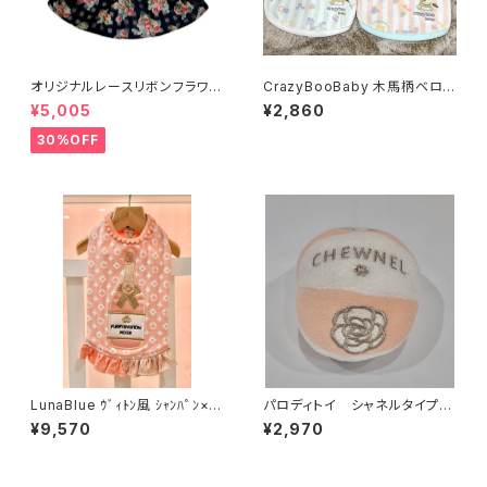
オリジナルレースリボンフラワー
CrazyBooBaby 木馬柄ベロア
ワンピース イエロー52010
タンク 121-258-1011
¥5,005
¥2,860
0〜
30%OFF
LunaBlue ｳﾞｨﾄﾝ風 ｼｬﾝﾊﾟﾝ×ﾓﾉ
パロディトイ シャネルタイプカ
ｸﾞﾗﾑﾄﾞﾚｽ Ⅿ/L 421-220～
メリアボールトイ 241-205-1
¥9,570
¥2,970
019