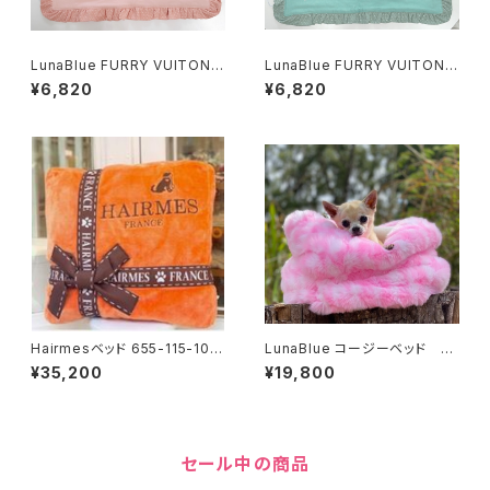
LunaBlue FURRY VUITON
LunaBlue FURRY VUITON
パステルバブルス ピンク455-2
パステルバブルス ミント 455-2
¥6,820
¥6,820
02-1909
02-1919
Hairmesベッド 655-115-104
LunaBlue コージーベッド 15
9
5-203-1019、1029
¥35,200
¥19,800
セール中の商品